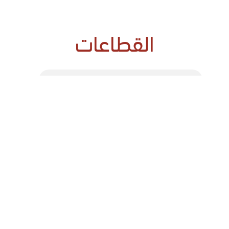
القطاعات
15 مبادرة
قطاع الصناعة
تشمل وضع استراتيجية لقطاع الصناعة التحويلية لتعزيز
قدرته التنافسية ورفع صادراته، إطلاق مبادرة "المرأة
في قطاع الصناعة التحويلية"، وتشجيع ريادة الأعمال
في مجال التصنيع (تحفيز الشركات الصغيرة والمتوسطة/