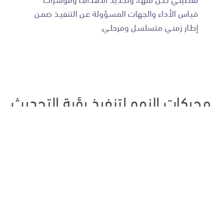
قيـاس الأداء والجهات المسـؤولة عـن التنفيـذ ضمـن
إطـار زمنـي متسلسـل ومرحلـي.
محركات النمو لتنفيذ رؤية التحديث
الاقتصادي