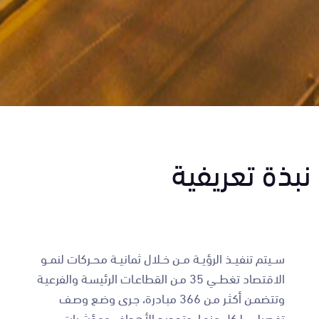
نبذة تعريفية
ســيتم تنفيــذ الرؤيــة مــن خــلال ثمانيــة محــركات لنمــو
الاقتصاد تغطــي 35 مـن القطاعـات الرئيسـة والفرعيـة
وتتضمـن أكثـر مـن 366 مبـادرة، جـرى وضـع وصـف
تفصيلـي لـكل منهـا، وتحديد الأهداف ومؤشـرات