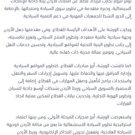
توفر للزوار تجارب فريدة، فضلاً عن امتلاك الأردن بيئة جاذبة للإنتاجات
السينمائية، وخبرة متقدمة في تطوير سوق السياحة ومنتجاتها، بالإضافة
إلى الدور النشط للجمعيات المهنية في دعم التنمية السياحية.
وركزت الورشة على الأهداف الرئيسة للقطاع، وفي مقدمتها جعل الأردن
وجهة سياحية عالمية منفردة، وتطوير المنتج السياحي وتعزيز تنافسيته،
إلى جانب تطوير البنية التحتية للمواقع السياحية، وتحسين خدمات النقل
السياحي، وتوفير عمالة مدربة ذات كفاءة عالية.
كما ناقشت الورشة، أبرز مبادرات القطاع، كتطوير المواقع السياحية
وإدارة المرافق فيها والحفاظ عليها، وتسهيل إجراءات السفر والتنقل،
واستحداث برامج لتأهيل وصقل المهارات في القطاع، إضافة إلى
الاستمرار بالتسويق السياحي وربط الأردن بشبكات أوسع جاذبة للسياح،
وتطوير الهوية التجارية، وتحديث بيانات القطاع لتمكين عملية اتخاذ
القرارات.
واستعرضت الورشة، أبرز منجزات المرحلة الأولى، ومن بينها اعتماد
استراتيجية تطوير السياحة الاستشفائية ما يعزز من مكانة الأردن كوجهة
للسياحة العلاجية، وتفعيل تجريبي للتذاكر الإلكترونية، وربط الأردن