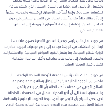
وتشغيل الأردنيين، ليس فقط في السوق المحلي الذي يتمتع بطاقة
استيعابية محدودة، وإنما أيضاً في الأسواق الإقليمية والدولية، مشيراً
إلى أن هناك طلباً متزايداً على العمالة في القطاع السياحي في دول
الخليج، والعراق، إضافة إلى حاجة الأسواق الأوروبية إلى العاملين
بالقطاع السياحي.
من جهته، قال نائب رئيس جمعية الفنادق الأردنية حسين هلالات، لـ
(بترا)، إن النقاشات في الورشة تهدف إلى وضع توصيات لتجويد مبادرات
الرؤية بقطاع السياحة، بما يشمل تطوير المواقع السياحية، والاستثمارات،
والمدن السياحية، إلى جانب طرح مبادرات وأفكار بما يعزز استدامة
القطاع خلال المرحلة المقبلة.
من جهتها، قالت نائب رئيس الجمعية الأردنية للسياحة الوافدة يسار
ملحس، إن الجهود الحالية تتركز على إيصال رسالة واضحة وصحيحة
للسائح الأجنبي في مختلف أنحاء العالم بأن الأردن ينعم بالأمن
والاستقرار، لافتة الى أن أكبر التحديات تتمثل في المعتقدات الخاطئة
لدى بعض السياح بأن الأردن غير آمن، نتيجة الظروف الإقليمية بالمنطقة،
وعلينا العمل على تصحيح هذه الصورة وتعزيز ثقة السائح بوجهة الأردن