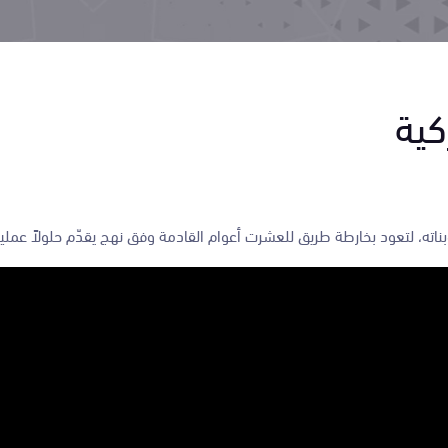
كية
ناته، لتعود بخارطة طريق للعشرت أعوام القادمة وفق نهج يقدّم حلولاً عملية