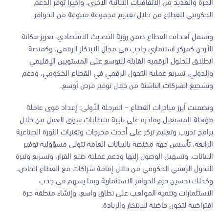
الحرة والعديد من الاتفاقيات الثنائية الأخرى، وأخيرا توفر الدعم
الحكومي للقطاع من خلال تقديم مجموعة متنوعة من الحوافز.
وتشمل أهداف القطاع ضمن رؤية التحديث الاقتصادي: تعزيز مكانة
الأردن كمركز استثماري جاذب في مجال الابتكار الرقمي، وكمنصة
انطلاق للحلول الرقمية القابلة للتوسع على المستويين الإقليمي
والدولي، تسريع عملية التحول الرقمي في القطاع الحكومي، ودعم
وتشجيع الشركات الناشئة من خلال توفير فرص أوسع.
وتضمنت أبرز مبادرات القطاع – المرحلة الأولى: إعداد قوى عاملة
مؤهلة للمستقبل وقادرة على تلبية متطلبات سوق العمل من خلال
برامج تدريب وتعليم تركز على أحدث مخرجات وتقنيات الثورة الصناعية
الرابعة، تأسيس جهة مختصة بالبيانات العامة تتولى مسؤولية توفير
البيانات، وتسهيل الوصول إليها ودعم عملية صنع القرار، وتسريع وتيرة
التحول الرقمي الحكومي من خلال إقامة شراكات مع القطاع الخاص،
وكذلك تحسين حزم الحوافز الاستثمارية وبما يسهم في جذب
الاستثمارات وتنمية المواهب على نطاق واسع، وإنشاء منطقة حرة
افتراضية لتكون حاضنة للابتكار والريادة.