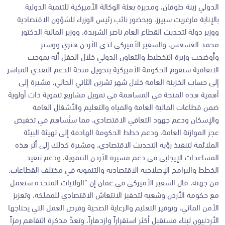
الدولي زينة طوقان، ومديرة بعثة الوكالة الأميركية للتنمية الدولية
بالإنابة مارغريت سبيرز، وبحضور نائب رئيس الوزراء للشؤون الاقتصادية
ووزير دولة لتحديث القطاع العام ناصر الشريدة، ووزير المالية الدكتور
محمد العسعس، والسفير الأميركي لدى الأردن هنري ووستر.
وأوضحت وزيرة التخطيط والتعاون الدولي خلال الحفل أنه بموجب
الاتفاقية ستقوم الحكومة الأميركية بتحويل منحة الدعم النقدي المباشر
إلى حساب الخزينة العامة خلال شهر تشرين الثاني الحالي، مشيرة إلى
أهمية هذه المنحة في المساهمة في تمويل مشاريع تنموية ذات أولوية
ضمن قطاعات المالية العامة والمياه والتعليم والأشغال العامة
والإسكان ودعم جهود التعافي الاقتصادي، مما سيُساهم في تخفيض
عجز الموازنة العامة، ودعم خطط الحكومة الهادفة إلى تهيئة البيئة
الملائمة لتنفيذ رؤية التحديث الاقتصادي، ومشيرة كذلك إلى أثر هذه
المساعدات الإيجابي في دعم مسيرة الأردن التنموية، ودعم تنفيذ
الخطط والبرامج الإصلاحية الاقتصادية والتنموية في مختلف القطاعات.
من جهته، قال السفير الأميركي في عمان إن “الولايات المتحدة ستعمل
مع حكومة الأردن وشعبه لتحفيز الانتعاش الاقتصادي للمملكة، وتعزيز
الأمن المائي، وتوفير التعليم والرعاية الصحية وفرص العمل التي يحتاجها
الأردنيون لبناء مستقبل أكثر استقراراً وازدهاراً، وتعدّ مذكرة التفاهم رمزاً