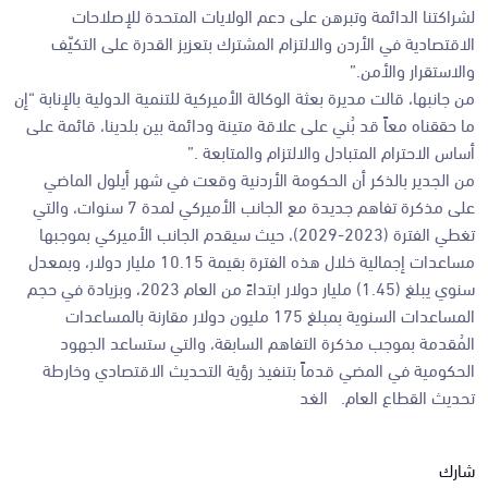
لشراكتنا الدائمة وتبرهن على دعم الولايات المتحدة للإصلاحات
الاقتصادية في الأردن والالتزام المشترك بتعزيز القدرة على التكيّف
والاستقرار والأمن.”
من جانبها، قالت مديرة بعثة الوكالة الأميركية للتنمية الدولية بالإنابة “إن
ما حققناه معاً قد بُني على علاقة متينة ودائمة بين بلدينا، قائمة على
أساس الاحترام المتبادل والالتزام والمتابعة .”
من الجدير بالذكر أن الحكومة الأردنية وقعت في شهر أيلول الماضي
على مذكرة تفاهم جديدة مع الجانب الأميركي لمدة 7 سنوات، والتي
تغطي الفترة (2023-2029)، حيث سيقدم الجانب الأميركي بموجبها
مساعدات إجمالية خلال هذه الفترة بقيمة 10.15 مليار دولار، وبمعدل
سنوي يبلغ (1.45) مليار دولار ابتداءً من العام 2023، وبزيادة في حجم
المساعدات السنوية بمبلغ 175 مليون دولار مقارنة بالمساعدات
المُقدمة بموجب مذكرة التفاهم السابقة، والتي ستساعد الجهود
الحكومية في المضي قدماً بتنفيذ رؤية التحديث الاقتصادي وخارطة
تحديث القطاع العام. الغد
شارك