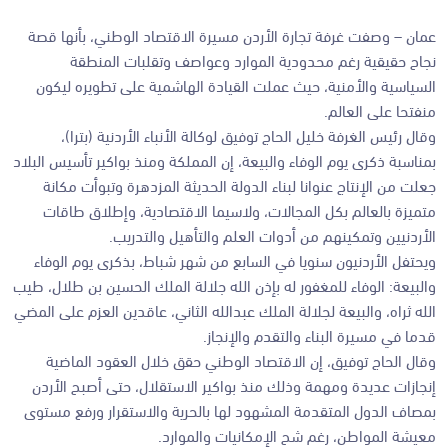
عمان – وصفت غرفة تجارة الأردن مسيرة الاقتصاد الوطني، بأنها قصة
نجاح حقيقية رغم محدودية الموارد وعواصف وتقلبات المنطقة
السياسية والأمنية، حيث عملت القيادة الهاشمية على تطويره ليكون
منفتحا على العالم.
وقال رئيس الغرفة خليل الحاج توفيق لوكالة الأنباء الأردنية (بترا)،
بمناسبة ذكرى يوم الوفاء والبيعة، إن المملكة ومنذ بواكير تأسيس البلاد
جعلت من الإنتاج عنوانا لبناء الدولة الحديثة المزدهرة وتبوأت مكانة
متميزة بالعالم بكل المجالات، ولاسيما الاقتصادية، وإطلاق طاقات
الأردنيين وتمكينهم من أدوات العلم والتأهيل والتدريب.
ويحتفل الأردنيون سنويا في السابع من شهر شباط، بذكرى يوم الوفاء
والبيعة: الوفاء للمغفور له بإذن الله جلالة الملك الحسين بن طلال، طيب
الله ثراه، والبيعة لجلالة الملك عبدالله الثاني، عاقدين العزم على المضي
قدما في مسيرة البناء والتقدم والإنجاز.
وقال الحاج توفيق، إن الاقتصاد الوطني حقق خلال العقود الماضية
إنجازات عديدة ومهمة وذلك منذ بواكير الاستقلال، حتى أصبح الأردن
بمصاف الدول المتقدمة المشهود لها بالحرية والاستقرار ورفع مستوى
معيشة المواطن، رغم شح الإمكانيات والموارد.