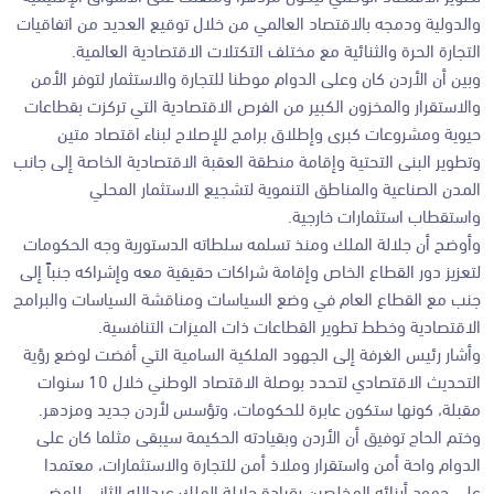
والدولية ودمجه بالاقتصاد العالمي من خلال توقيع العديد من اتفاقيات
التجارة الحرة والثنائية مع مختلف التكتلات الاقتصادية العالمية.
وبين أن الأردن كان وعلى الدوام موطنا للتجارة والاستثمار لتوفر الأمن
والاستقرار والمخزون الكبير من الفرص الاقتصادية التي تركزت بقطاعات
حيوية ومشروعات كبرى وإطلاق برامج للإصلاح لبناء اقتصاد متين
وتطوير البنى التحتية وإقامة منطقة العقبة الاقتصادية الخاصة إلى جانب
المدن الصناعية والمناطق التنموية لتشجيع الاستثمار المحلي
واستقطاب استثمارات خارجية.
وأوضح أن جلالة الملك ومنذ تسلمه سلطاته الدستورية وجه الحكومات
لتعزيز دور القطاع الخاص وإقامة شراكات حقيقية معه وإشراكه جنباً إلى
جنب مع القطاع العام في وضع السياسات ومناقشة السياسات والبرامج
الاقتصادية وخطط تطوير القطاعات ذات الميزات التنافسية.
وأشار رئيس الغرفة إلى الجهود الملكية السامية التي أفضت لوضع رؤية
التحديث الاقتصادي لتحدد بوصلة الاقتصاد الوطني خلال 10 سنوات
مقبلة، كونها ستكون عابرة للحكومات، وتؤسس لأردن جديد ومزدهر.
وختم الحاج توفيق أن الأردن وبقيادته الحكيمة سيبقى مثلما كان على
الدوام واحة أمن واستقرار وملاذ أمن للتجارة والاستثمارات، معتمدا
على جهود أبنائه المخلصين بقيادة جلالة الملك عبدالله الثاني للمضي