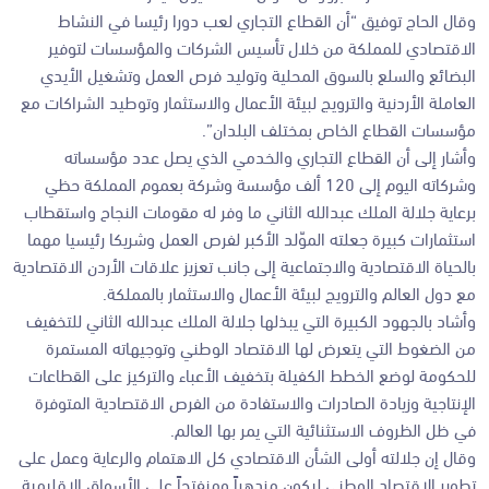
وقال الحاج توفيق “أن القطاع التجاري لعب دورا رئيسا في النشاط
الاقتصادي للمملكة من خلال تأسيس الشركات والمؤسسات لتوفير
البضائع والسلع بالسوق المحلية وتوليد فرص العمل وتشغيل الأيدي
العاملة الأردنية والترويج لبيئة الأعمال والاستثمار وتوطيد الشراكات مع
مؤسسات القطاع الخاص بمختلف البلدان”.
وأشار إلى أن القطاع التجاري والخدمي الذي يصل عدد مؤسساته
وشركاته اليوم إلى 120 ألف مؤسسة وشركة بعموم المملكة حظي
برعاية جلالة الملك عبدالله الثاني ما وفر له مقومات النجاح واستقطاب
استثمارات كبيرة جعلته الموّلد الأكبر لفرص العمل وشريكا رئيسيا مهما
بالحياة الاقتصادية والاجتماعية إلى جانب تعزيز علاقات الأردن الاقتصادية
مع دول العالم والترويج لبيئة الأعمال والاستثمار بالمملكة.
وأشاد بالجهود الكبيرة التي يبذلها جلالة الملك عبدالله الثاني للتخفيف
من الضغوط التي يتعرض لها الاقتصاد الوطني وتوجيهاته المستمرة
للحكومة لوضع الخطط الكفيلة بتخفيف الأعباء والتركيز على القطاعات
الإنتاجية وزيادة الصادرات والاستفادة من الفرص الاقتصادية المتوفرة
في ظل الظروف الاستثنائية التي يمر بها العالم.
وقال إن جلالته أولى الشأن الاقتصادي كل الاهتمام والرعاية وعمل على
تطوير الاقتصاد الوطني ليكون مزدهراً ومنفتحاً على الأسواق الإقليمية