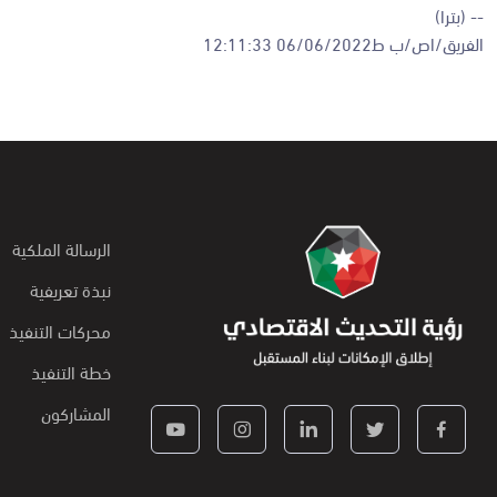
-- (بترا)
الفريق/اص/ب ط06/06/2022 12:11:33
الرسالة الملكية
نبذة تعريفية
محركات التنفيذ
خطة التنفيذ
المشاركون