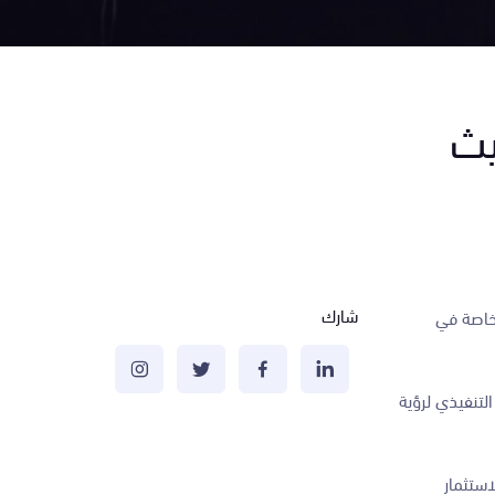
يث
شارك
 خاصة في
لتنفيذي لرؤية
استثمار