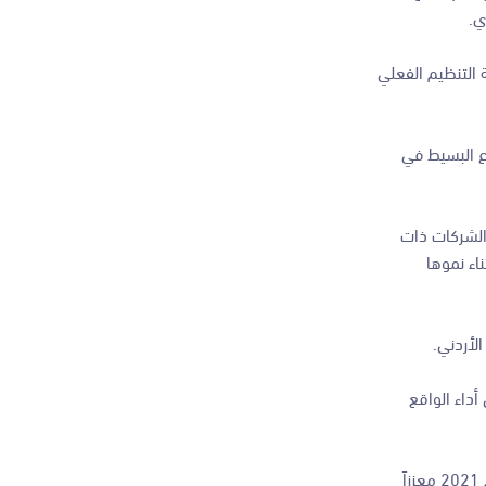
ي.
 التنظيم الفعلي
اع البسيط في
الشركات ذات
اء نموها
لأردني.
داء الواقع
وقال إن إجراءات الحكومة بفتح القطاعات بالربع الثالث من العام 2020، ساهمت بالتعافي والتحسن الإيجابي بأداء البورصة، واستمر هذا التحسن في عام 2021 معززاً