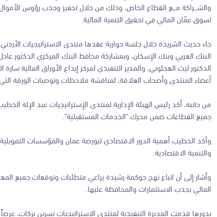
والشـــراكة مـــع القطاع الخاص، وذلك من خلال تحفيز وجذب رؤوس الأموال وت
لسوق عمّان المالي في تحقيق التنمية المالية.
جاء حديث الشريدة خلال جلسة حوارية عقدها منتدى الاستراتيجيات الأردني 
البنك العربي وبنك الإسكان، وبمشاركة محافظ البنك المركزي الدكتور عادل 
الدكتور ليث العجلوني، والمدير التنفيذي لمركز إيداع الأوراق المالية سار
أعضاء المنتدى وأصحاب العلاقة، لمناقشة ملاحظات وتوصيات الورقة التي أعد
من جانبه، أكد رئيس الهيئة الإدارية لمنتدى الإستراتيجيات عبد الإله الخ
جميع القطاعات ضمن محرك "الخدمات المستقبلية".
وأكد الخطيب أهمية الدور الاقتصادي لبورصة عمان والمؤسسات التمويلية 
والتنمية الاقتصادية.
وأشار إلى أن اتباع نهج حوكمة رشيدة يراعي متطلبات وتوقعات جميع المع
المالي بجذب الاستثمارات والمحافظة عليها.
بدورها قدمت المديرة التنفيذية لمنتدى الاستراتيجيات نسرين بركات، عرضا