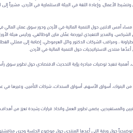
نشيط الأعمال، وإعادة الثقة في البيئة الاستثمارية في الأردن، مشيراً إلى ا
مساء أمس الاثنين حول التنمية المالية في الأردن ودور سوق عمان المالي في
الشركس، والمدير التنفيذي لبورصة عمّان مازن الوظائفي، ورئيس هيئة الأوراق
ة الطراونة ، ومراقب الشركات الدكتور وائل العرموطي، إضافة إلى ممثلي القط
ّها منتدى الاستراتيجيات حول التنمية المالية في الأردن.
طيب، أهمية تنفيذ توصيات مبادرة رؤية التحديث الاقتصادي حول تطوير سوق رأ
من البنوك، أسواق الأسهم، أسواق السندات، شركات التأمين، وغيرها في عمل
نيين والمستفيدين، يضمن تطوير العمل واتخاذ قرارات رشيدة تعزز من أهدا
ً توضيحياً حول ورقة التي أعدها المنتدى حول موضوع الجلسة وجرى مناقشتها