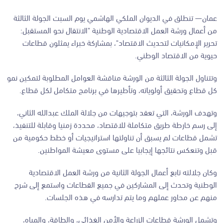
عمان—
تنطلق في الديوان الملكي الهاشمي يوم السبت الجولة الثالثة
من أعمال ورشة العمل الاقتصادية الوطنية "الانتقال نحو المستقبل:
تحرير الإمكانيات لتحديث الاقتصاد"، بمشاركة خبراء يمثلون قطاعات
حيوية من الاقتصاد الوطني.
وتتناول الجولة الثالثة من الورشة مناقشة العوامل المطلوبة لتمكين نمو
كل قطاع وتحقيق أولوياته، وتأطيرها في برنامج متكامل لكل قطاع.
وتهدف الورشة، التي تعقد بتوجيهات من جلالة الملك عبدالله الثاني،
إلى رسم خارطة طريق متكاملة للاقتصاد، محددة زمنيا وقابلة للتنفيذ،
تشمل قطاعات لم يسبق أن تناولتها استراتيجيات أو خطط حكومية من
قبل وتنعكس نتائجها إيجابيا على مستوى معيشة المواطنين.
وكان جلالته تابع أعمال الجولة الثانية من ورشة العمل الاقتصادية
الوطنية وتحدث إلى المشاركين في جميع القطاعات واستمع إلى شرح
منهم عن محاور عملهم وما يتم تدارسه في هذه الجلسات.
وتشمل الورشة قطاعات الزراعة والأمن الغذائي، والطاقة، والمياه،