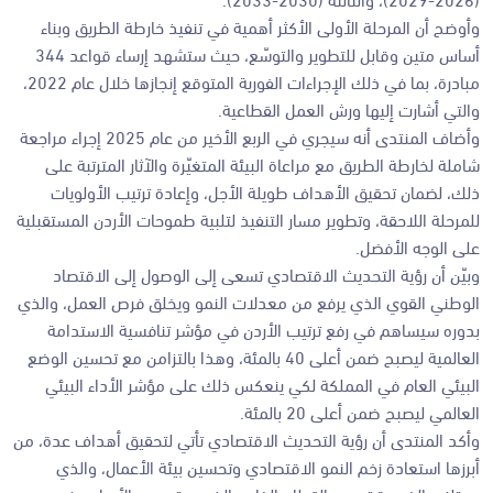
وأوضح أن المرحلة الأولى الأكثر أهمية في تنفيذ خارطة الطريق وبناء
أساس متين وقابل للتطوير والتوسّع، حيث ستشهد إرساء قواعد 344
مبادرة، بما في ذلك الإجراءات الفورية المتوقع إنجازها خلال عام 2022،
والتي أشارت إليها ورش العمل القطاعية.
وأضاف المنتدى أنه سيجري في الربع الأخير من عام 2025 إجراء مراجعة
شاملة لخارطة الطريق مع مراعاة البيئة المتغيّرة والآثار المترتبة على
ذلك، لضمان تحقيق الأهداف طويلة الأجل، وإعادة ترتيب الأولويات
للمرحلة اللاحقة، وتطوير مسار التنفيذ لتلبية طموحات الأردن المستقبلية
على الوجه الأفضل.
وبيّن أن رؤية التحديث الاقتصادي تسعى إلى الوصول إلى الاقتصاد
الوطني القوي الذي يرفع من معدلات النمو ويخلق فرص العمل، والذي
بدوره سيساهم في رفع ترتيب الأردن في مؤشر تنافسية الاستدامة
العالمية ليصبح ضمن أعلى 40 بالمئة، وهذا بالتزامن مع تحسين الوضع
البيئي العام في المملكة لكي ينعكس ذلك على مؤشر الأداء البيئي
العالمي ليصبح ضمن أعلى 20 بالمئة.
وأكد المنتدى أن رؤية التحديث الاقتصادي تأتي لتحقيق أهداف عدة، من
أبرزها استعادة زخم النمو الاقتصادي وتحسين بيئة الأعمال، والذي