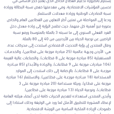
يستلزم بالضرورة تدعيم القطاع الخاص الذي يعتبر حجر الأساس في
تحسين المؤشرات الاقتصادية، وفي مقدمتها خفض نسبة البطالة وزيادة
نسبة الصادرات الوطنية وزيادة معدلات الاستثمار.
ودعا إلى المواصلة في تمتين أطر التعاون بين القطاعين العام والخاص
بصورة تبرز أهمية كل منهما، حيث تطمح الرؤية إلى زيادة معدل دخل
الفرد الفعلي السنوي إلى ما نسبته 3 بالمئة بالمتوسط ورفع نسبة
الراضين عن نوعية الحياة بين الأردنيين من 40 إلى 80 بالمئة.
وقال المنتدى إن رؤية التحديث الاقتصادي استندت إلى محركات عدة،
هي: الأردن وجـهـة عـالمية (25 مبادرة موزعة على قطاعين)، والخدمــات
المستقبلية (85 مبادرة موزعة على 8 قطاعات)، والصناعات عالية القيمة
(104 مبادرات موزعة على 9 قطاعات)، والريـادة والأبـداع (85 مبــادرة
موزعــة على 8 قطاعات)، بالإضافة إلى ذلك استندت إلى الموارد
المـستدامة (18 مبــادرة موزعــة على قطـاعين)، والاستثمار (16 مبادرة
موزعة على قطـاع)، وبيئة مستدامة (20 مبادرة موزعة على 3
قطاعات)، ونوعية الحياة (13 مبادرة موزعة على قطاعين).
وأبدى المنتدى استعداده لتقديم الخبرات كافة لدى أعضاء هيئته العامة
لإعطاء المشورة للتطبيق الأمثل لما ورد في الوثيقة وذلك استنادا إلى
طموحات الإرادة الملكية السامية من الورشة الاقتصادية.