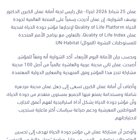
عمان 25 شباط 2026 (بترا)- قال رئيس لجنة أمانة عمان الكبرى الدكتور
يوسف الشواربة، إن عمان أدرجت رسمياً على المنصة العالمية لجودة
الحياة Quality of Life Platform لإنجازها مؤشر جودة الحياة لمدينة
عمان Quality of Life Index، بالتعاون مع برنامج الأمم المتحدة
للمستوطنات البشرية (الموئل) UN-Habitat.
وبحسب بيان الأمانة اليوم الأربعاء، أكد الشواربة أنه وفقاً للمؤشر،
أصبحت عمان ثاني مدينة عربية والعاشرة عالمياً من أصل 100 مدينة
مشاركة تنجز هذا المؤشر وفق المنهجية والمعايير الدولية المعتمدة.
وأضاف أن أمانة عمان الكبرى تسعى إلى جعل عمان مدينة مزدهرة
شاملة ومستدامة يتمتع فيها الجميع بمستوى متقدم من جودة الحياة،
وأن مؤشر جودة الحياة يشكل أداة استراتيجية لفهم أعمق لتجارب
المواطنين المعيشية ودعم صياغة سياسات أكثر فاعلية تستجيب
لاحتياجاتهم.
وأوضح أن مشاركة عمان في مؤشر جودة الحياة تهدف إلى تحسين
الرفاه والاستدامة في المدن من خلال مبادرة "عمان خالية من التدخين"،