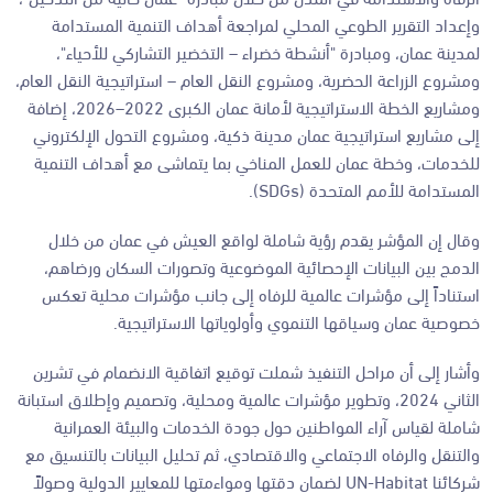
وإعداد التقرير الطوعي المحلي لمراجعة أهداف التنمية المستدامة
لمدينة عمان، ومبادرة "أنشطة خضراء – التخضير التشاركي للأحياء"،
ومشروع الزراعة الحضرية، ومشروع النقل العام – استراتيجية النقل العام،
ومشاريع الخطة الاستراتيجية لأمانة عمان الكبرى 2022–2026، إضافة
إلى مشاريع استراتيجية عمان مدينة ذكية، ومشروع التحول الإلكتروني
للخدمات، وخطة عمان للعمل المناخي بما يتماشى مع أهداف التنمية
المستدامة للأمم المتحدة (SDGs).
وقال إن المؤشر يقدم رؤية شاملة لواقع العيش في عمان من خلال
الدمج بين البيانات الإحصائية الموضوعية وتصورات السكان ورضاهم،
استناداً إلى مؤشرات عالمية للرفاه إلى جانب مؤشرات محلية تعكس
خصوصية عمان وسياقها التنموي وأولوياتها الاستراتيجية.
وأشار إلى أن مراحل التنفيذ شملت توقيع اتفاقية الانضمام في تشرين
الثاني 2024، وتطوير مؤشرات عالمية ومحلية، وتصميم وإطلاق استبانة
شاملة لقياس آراء المواطنين حول جودة الخدمات والبيئة العمرانية
والتنقل والرفاه الاجتماعي والاقتصادي، ثم تحليل البيانات بالتنسيق مع
شركائنا UN-Habitat لضمان دقتها ومواءمتها للمعايير الدولية وصولاً